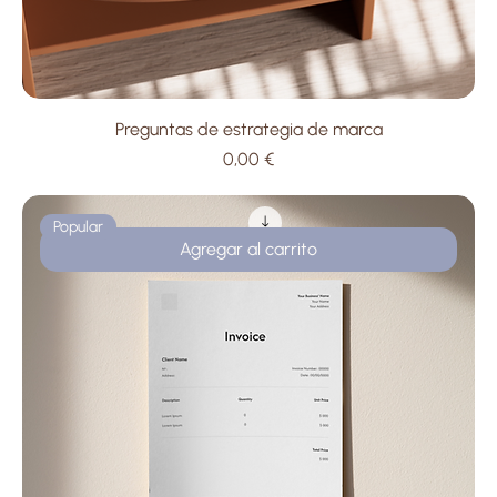
Preguntas de estrategia de marca
Precio
0,00 €
Popular
Agregar al carrito