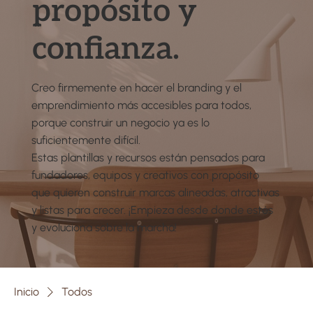
propósito y
confianza.
Creo firmemente en hacer el branding y el
emprendimiento más accesibles para todos,
porque construir un negocio ya es lo
suficientemente difícil.
Estas plantillas y recursos están pensados para
fundadores, equipos y creativos con propósito
que quieren construir marcas alineadas, atractivas
y listas para crecer. ¡Empieza desde donde estés
y evoluciona sobre la marcha!
Inicio
Todos