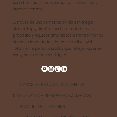
sean bonitas, sino que conecten, conviertan y
crezcan contigo.
A través de una combinación de estrategia,
storytelling y diseño, ayudo a fundadores con
propósito y equipos ambiciosos a transformar su
visión en identidades de marca y sitios web
totalmente personalizados que reflejan quiénes
son y hacia dónde se dirigen.
CASOS DE ESTUDIO DE CLIENTES
KITS DE MARCA SEMI-PERSONALIZADOS
PLANTILLAS & FREEBIES