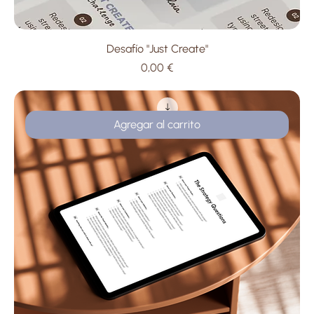
Desafío "Just Create"
Precio
0,00 €
Agregar al carrito