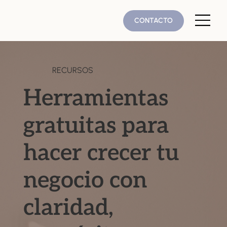
CONTACTO
RECURSOS
Herramientas
gratuitas para
hacer crecer tu
negocio con
claridad,