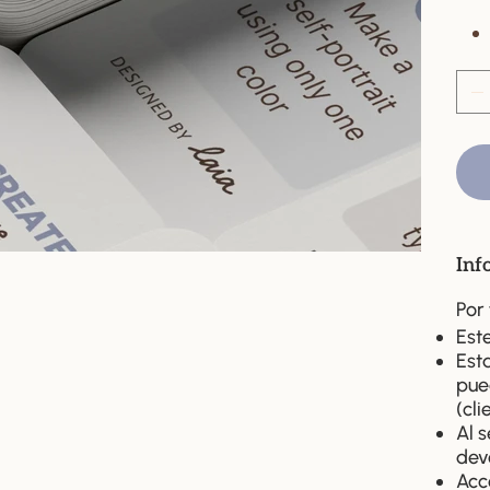
Inf
Por
Est
Est
pue
(cli
Al 
dev
Acc