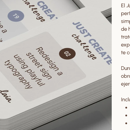
El
J
per
sim
de 
tra
exp
te c
Dur
obr
ejer
Incl