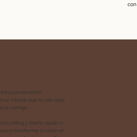
con
combina pensamiento
struir marcas que no solo sean
ezcan contigo.
torytelling y diseño, ayudo a
sos a transformar su visión en