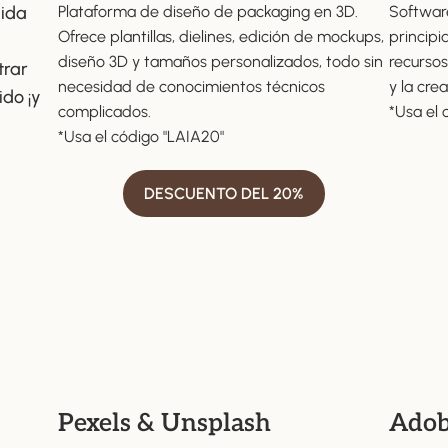
vida
Plataforma de diseño de packaging en 3D.
Software
Ofrece plantillas, dielines, edición de mockups,
principi
diseño 3D y tamaños personalizados, todo sin
recursos
trar
necesidad de conocimientos técnicos
y la cre
ido ¡y
complicados.
*Usa el 
*Usa el código "LAIA20"
DESCUENTO DEL 20%
Pexels & Unsplash
Adob