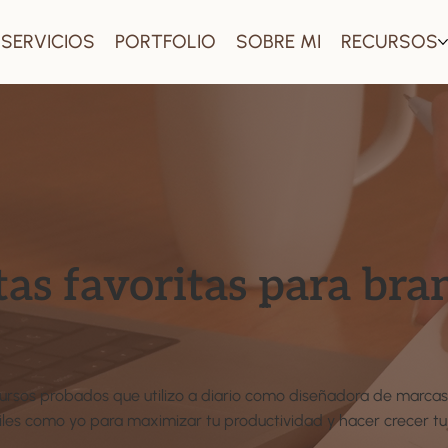
SERVICIOS
PORTFOLIO
SOBRE MI
RECURSOS
as favoritas para bra
recursos probados que utilizo a diario como diseñadora de mar
útiles como yo para maximizar tu productividad y hacer crecer t