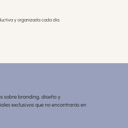
ductiva y organizada cada día.
s sobre branding, diseño y
ales exclusivos que no encontrarás en