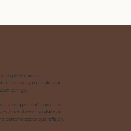
combina pensamiento
struir marcas que no solo sean
ezcan contigo.
torytelling y diseño, ayudo a
sos a transformar su visión en
te personalizados que reflejan