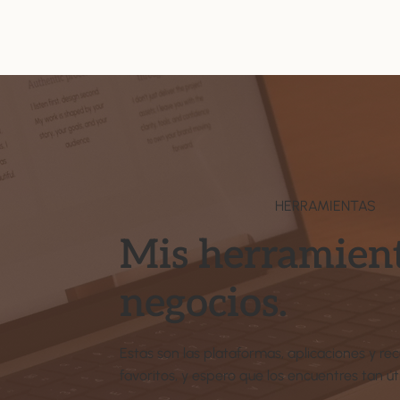
HERRAMIENTAS
Mis herramient
negocios.
Estas son las plataformas, aplicaciones y 
favoritos, y espero que los encuentres tan 