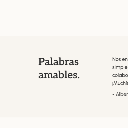
Palabras
Nos en
simple
amables.
colabo
¡Muchí
- Albe