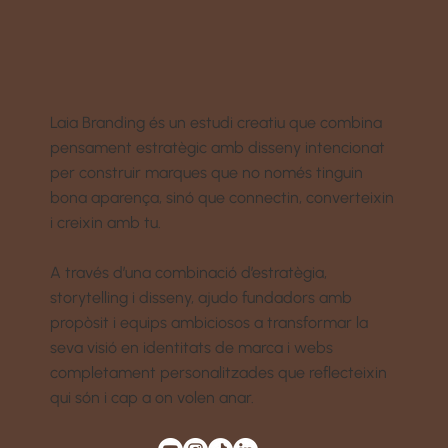
Laia Branding és un estudi creatiu que combina
pensament estratègic amb disseny intencionat
per construir marques que no només tinguin
bona aparença, sinó que connectin, converteixin
i creixin amb tu.
A través d’una combinació d’estratègia,
storytelling i disseny, ajudo fundadors amb
propòsit i equips ambiciosos a transformar la
seva visió en identitats de marca i webs
completament personalitzades que reflecteixin
qui són i cap a on volen anar.