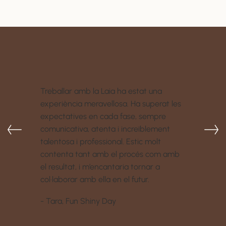
Treballar amb la Laia ha estat una
experiència meravellosa. Ha superat les
expectatives en cada fase, sempre
comunicativa, atenta i increïblement
talentosa i professional. Estic molt
contenta tant amb el procés com amb
el resultat, i m’encantaria tornar a
col·laborar amb ella en el futur.
- Tara, Fun Shiny Day