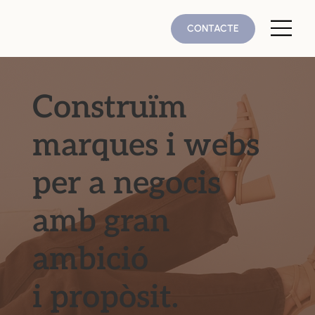
CONTACTE
Construïm
marques i webs
per a negocis
amb gran
ambició
i propòsit.