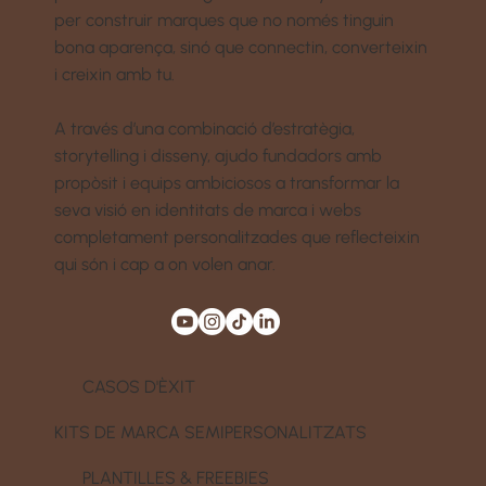
per construir marques que no només tinguin
bona aparença, sinó que connectin, converteixin
i creixin amb tu.
A través d’una combinació d’estratègia,
storytelling i disseny, ajudo fundadors amb
propòsit i equips ambiciosos a transformar la
seva visió en identitats de marca i webs
completament personalitzades que reflecteixin
qui són i cap a on volen anar.
CASOS D'ÈXIT
KITS DE MARCA SEMIPERSONALITZATS
PLANTILLES & FREEBIES