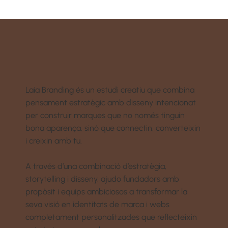
Laia Branding és un estudi creatiu que combina
pensament estratègic amb disseny intencionat
per construir marques que no només tinguin
bona aparença, sinó que connectin, converteixin
i creixin amb tu.
A través d’una combinació d’estratègia,
storytelling i disseny, ajudo fundadors amb
propòsit i equips ambiciosos a transformar la
seva visió en identitats de marca i webs
completament personalitzades que reflecteixin