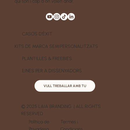
qui són i cap a on volen anar.
CASOS D'ÈXIT
KITS DE MARCA SEMIPERSONALITZATS
PLANTILLES & FREEBIES
EINES PER A DISSENYADORS
VULL TREBALLAR AMB TU
© 2025 LAIA BRANDING | ALL RIGHTS
RESERVED
Política de
Termes i
Privadesa
Condicions