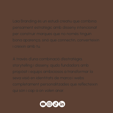
Laia Branding és un estudi creatiu que combina
pensament estratègic amb disseny intencionat
per construir marques que no només tinguin
bona aparença, sinó que connectin, converteixin
i creixin amb tu.
A través d’una combinació d’estratègia,
storytelling i disseny, ajudo fundadors amb
propòsit i equips ambiciosos a transformar la
seva visió en identitats de marca i webs
completament personalitzades que reflecteixin
qui són i cap a on volen anar.