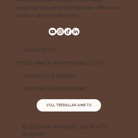
completament personalitzades que reflecteixin
qui són i cap a on volen anar.
CASOS D'ÈXIT
KITS DE MARCA SEMIPERSONALITZATS
PLANTILLES & FREEBIES
EINES PER A DISSENYADORS
VULL TREBALLAR AMB TU
© 2025 LAIA BRANDING | ALL RIGHTS
RESERVED