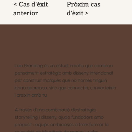
< Cas d'èxit
Pròxim cas
anterior
d'èxit >
Laia Branding és un estudi creatiu que combina
pensament estratègic amb disseny intencionat
per construir marques que no només tinguin
bona aparença, sinó que connectin, converteixin
i creixin amb tu.
A través d’una combinació d’estratègia,
storytelling i disseny, ajudo fundadors amb
propòsit i equips ambiciosos a transformar la
seva visió en identitats de marca i webs