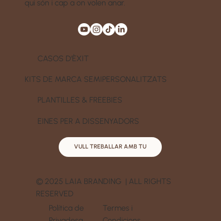
qui són i cap a on volen anar.
CASOS D'ÈXIT
KITS DE MARCA SEMIPERSONALITZATS
PLANTILLES & FREEBIES
EINES PER A DISSENYADORS
VULL TREBALLAR AMB TU
© 2025 LAIA BRANDING | ALL RIGHTS
RESERVED
Política de
Termes i
Privadesa
Condicions