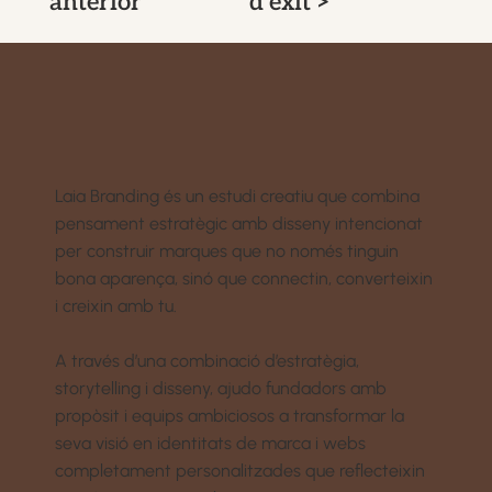
anterior
d'èxit >
Laia Branding és un estudi creatiu que combina
pensament estratègic amb disseny intencionat
per construir marques que no només tinguin
bona aparença, sinó que connectin, converteixin
i creixin amb tu.
A través d’una combinació d’estratègia,
storytelling i disseny, ajudo fundadors amb
propòsit i equips ambiciosos a transformar la
seva visió en identitats de marca i webs
completament personalitzades que reflecteixin